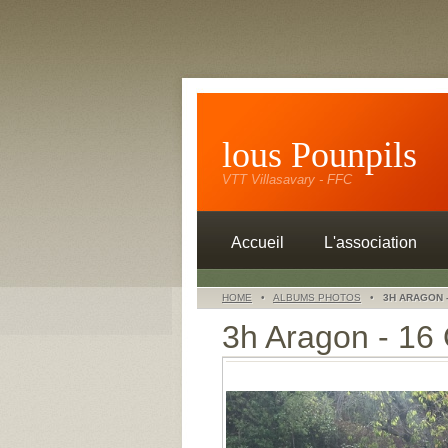
lous Pounpils
VTT Villasavary - FFC
Accueil
L'association
HOME
•
ALBUMS PHOTOS
•
3H ARAGON 
3h Aragon - 16