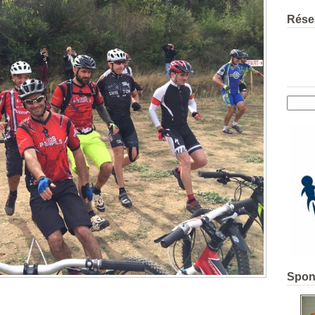
Rése
Spon