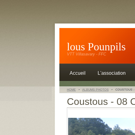
lous Pounpils
VTT Villasavary - FFC
Accueil
L'association
HOME
•
ALBUMS PHOTOS
•
COUSTOUS -
Coustous - 08 