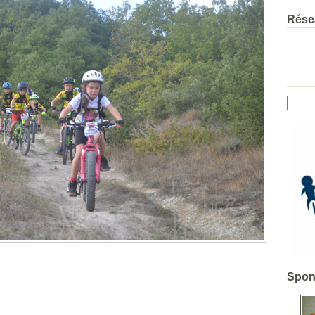
Rése
Spon