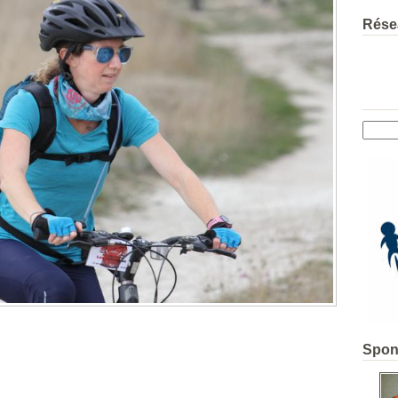
Rése
Spon