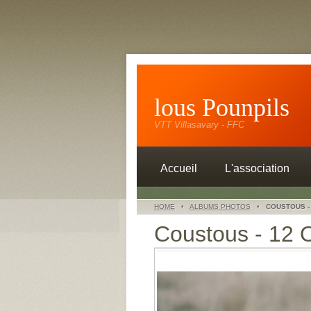
lous Pounpils
VTT Villasavary - FFC
Accueil
L'association
HOME
•
ALBUMS PHOTOS
•
COUSTOUS -
Coustous - 12 