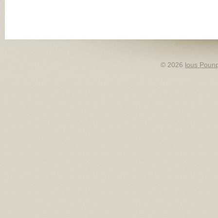
© 2026
lous Pounp