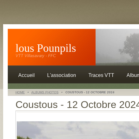
lous Pounpils
VTT Villasavary - FFC
Accueil
L'association
Traces VTT
Albu
HOME
•
ALBUMS PHOTOS
•
COUSTOUS - 12 OCTOBRE 2024
Coustous - 12 Octobre 202