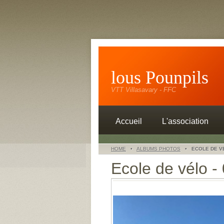
lous Pounpils
VTT Villasavary - FFC
Accueil
L'association
HOME
•
ALBUMS PHOTOS
•
ECOLE DE VÉ
Ecole de vélo - 