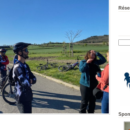
Rése
Spon