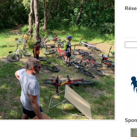
Rése
Spon