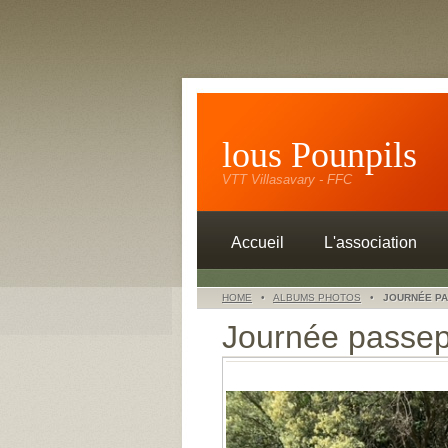
lous Pounpils
VTT Villasavary - FFC
Accueil
L'association
HOME
•
ALBUMS PHOTOS
•
JOURNÉE PAS
Journée passep