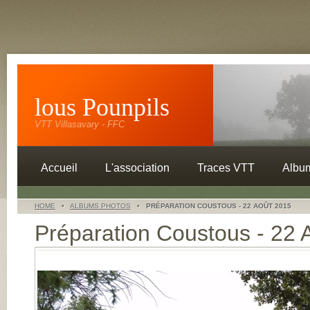
lous Pounpils
VTT Villasavary - FFC
Accueil
L'association
Traces VTT
Albu
HOME
•
ALBUMS PHOTOS
•
PRÉPARATION COUSTOUS - 22 AOÛT 2015
Préparation Coustous - 22 