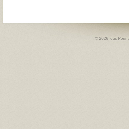
© 2026
lous Pounp