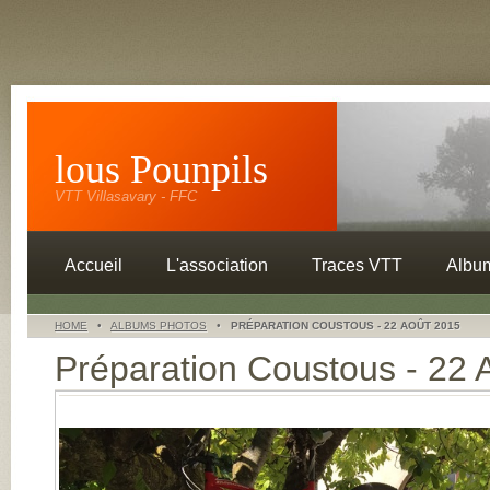
lous Pounpils
VTT Villasavary - FFC
Accueil
L'association
Traces VTT
Albu
HOME
•
ALBUMS PHOTOS
•
PRÉPARATION COUSTOUS - 22 AOÛT 2015
Préparation Coustous - 22 