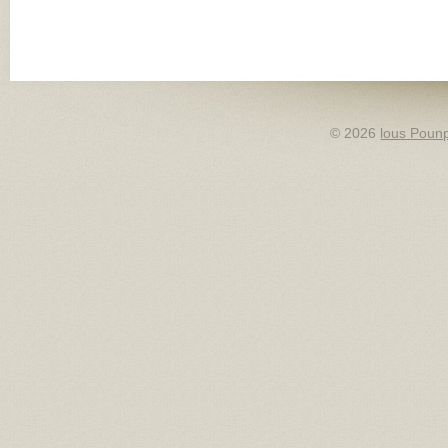
© 2026
lous Pounp