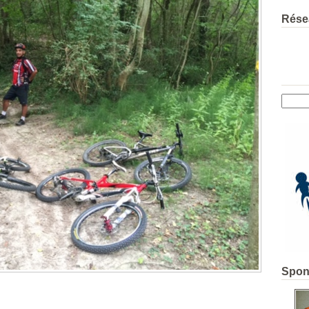
Rése
Spon