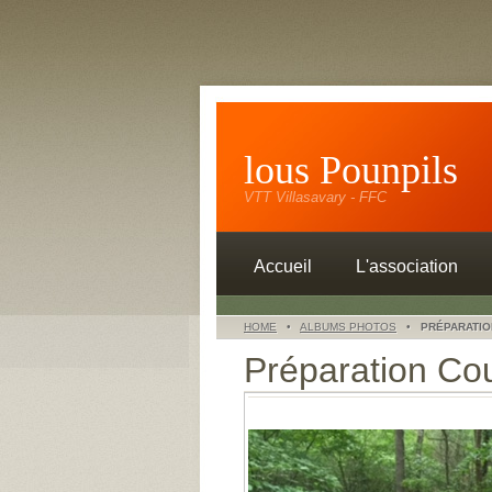
lous Pounpils
VTT Villasavary - FFC
Accueil
L'association
HOME
•
ALBUMS PHOTOS
•
PRÉPARATIO
Préparation Co