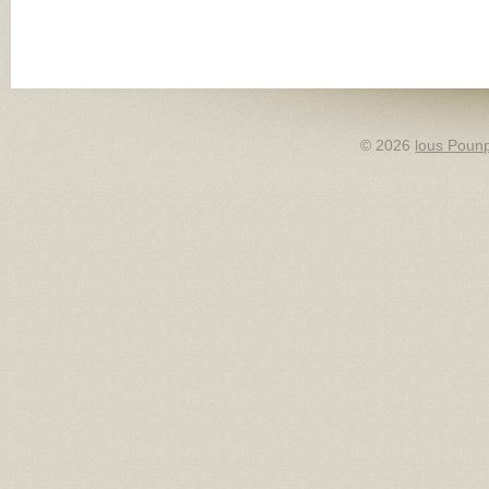
© 2026
lous Pounp