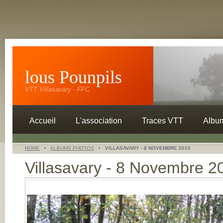
lous Pounpils
VTT Villasavary - FFC
Accueil
L'association
Traces VTT
Albu
HOME
•
ALBUMS PHOTOS
•
VILLASAVARY - 8 NOVEMBRE 2015
Villasavary - 8 Novembre 2